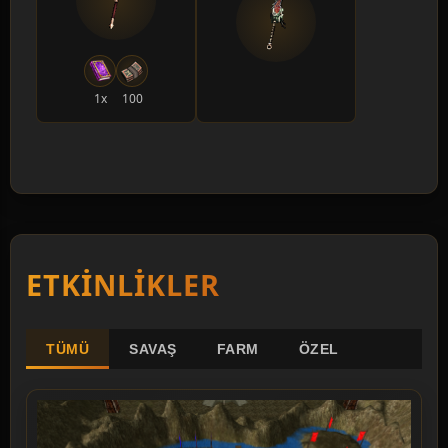
180 Lv
20 adet
Razadör
1x
100
+5 Ortalama Zarar
185 Lv
20 adet
Azrail
+3000 HP
ETKINLIKLER
TÜMÜ
SAVAŞ
FARM
ÖZEL