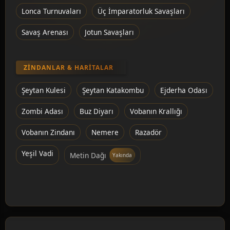
Lonca Turnuvaları
Üç İmparatorluk Savaşları
Savaş Arenası
Jotun Savaşları
ZINDANLAR & HARITALAR
Şeytan Kulesi
Şeytan Katakombu
Ejderha Odası
Zombi Adası
Buz Diyarı
Vobanın Krallığı
Vobanın Zindanı
Nemere
Razadör
Yeşil Vadi
Metin Dağı
Yakında