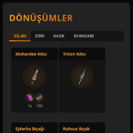
115 Lv
DÖNÜŞÜMLER
150 adet
Bin Savaşçı
SILAH
ZIRH
KASK
AYAKKABI
+2000 HP
Muharebe Kılıcı
Triton Kılıcı
120 Lv
500 adet
Setaou Savaşcısı
+10 Saldırı Değeri
125 Lv
1x
100
500 adet
Setaou Avcısı
+15 Saldırı Değeri
Ejderha Bıçağı
Ruhsuz Bıçak