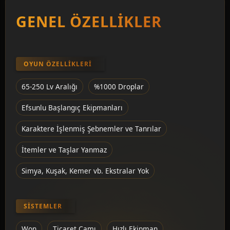
GENEL ÖZELLIKLER
OYUN ÖZELLIKLERI
65-250 Lv Aralığı
%1000 Droplar
Efsunlu Başlangıç Ekipmanları
Karaktere İşlenmiş Şebnemler ve Tanrılar
İtemler ve Taşlar Yanmaz
Simya, Kuşak, Kemer vb. Ekstralar Yok
SISTEMLER
Won
Ticaret Camı
Hızlı Ekipman