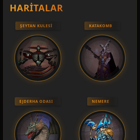
HARITALAR
ŞEYTAN KULESI
KATAKOMB
EJDERHA ODASI
NEMERE