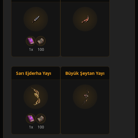
130 Lv
500 adet
Setaou Mistik
+20 Saldırı Değeri
135 Lv
1x
100
150 adet
Setaou Komutan
+25 Saldırı Değeri
Sarı Ejderha Yayı
Büyük Şeytan Yayı
140 Lv
20 adet
Güçlü Buz Cadısı
+30 Saldırı Değeri
1x
100
145 Lv