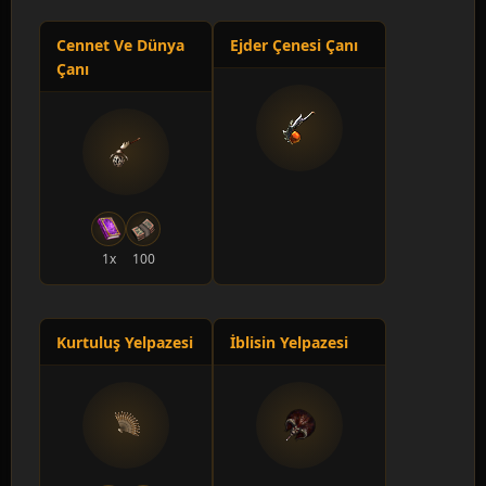
20 adet
Elit Kraliçe Örümcek
Cennet Ve Dünya
Ejder Çenesi Çanı
+35 Saldırı Değeri
Çanı
150 Lv
100 adet
Altın Kurbağa
+10 Yarı İnsanlara Karşı Güç
1x
100
155 Lv
35 adet
Pung-Ma Metini
Kurtuluş Yelpazesi
İblisin Yelpazesi
+10 Şamanlara Karşı Güç
160 Lv
35 adet
Ma-An Metini